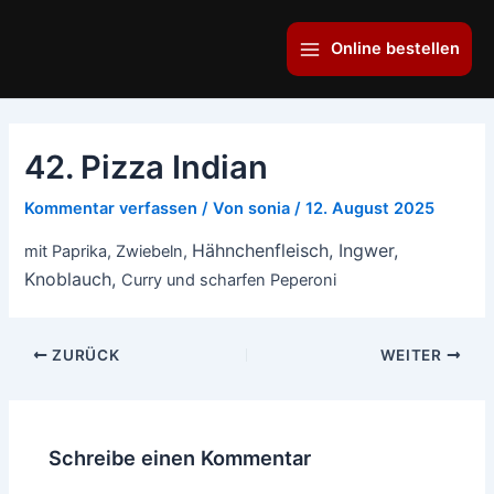
Zum
Main
Inhalt
Online bestellen
Menu
springen
42. Pizza Indian
Kommentar verfassen
/ Von
sonia
/
12. August 2025
Hähnchenfleisch, Ingwer,
mit Paprika, Zwiebeln,
Knoblauch,
Curry und scharfen Peperoni
ZURÜCK
WEITER
Schreibe einen Kommentar