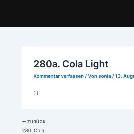
Zum
Inhalt
springen
280a. Cola Light
Kommentar verfassen
/ Von
sonia
/
13. Aug
1 l
ZURÜCK
280. Cola