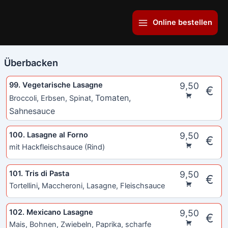
Zum
Main
Inhalt
Online bestellen
Menu
springen
Überbacken
99. Vegetarische Lasagne
9,50
€
Tomaten,
Broccoli, Erbsen, Spinat,
Sahnesauce
100. Lasagne al Forno
9,50
€
mit Hackfleischsauce (Rind)
101. Tris di Pasta
9,50
€
Tortellini
,
Maccheroni, Lasagne, Fleischsauce
102. Mexicano Lasagne
9,50
€
Mais, Bohnen, Zwiebeln, Paprika, scharfe