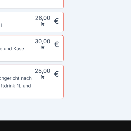
26,00
€
 l
30,00
€
ce und Käse
28,00
€
schgericht nach
ftdrink 1L und